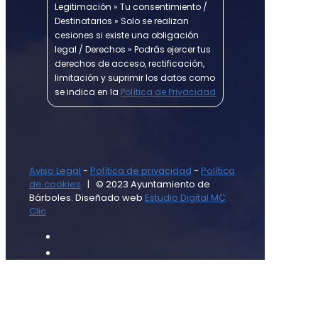
Legitimación » Tu consentimiento /
Destinatarios » Solo se realizan
cesiones si existe una obligación
legal / Derechos » Podrás ejercer tus
derechos de acceso, rectificación,
limitación y suprimir los datos como
se indica en la
Política de Privacidad
Aviso Legal
-
Política de privacidad
-
Política
de cookies
| © 2023 Ayuntamiento de
Bárboles. Diseñado web
Estudio Digital MC
Clic