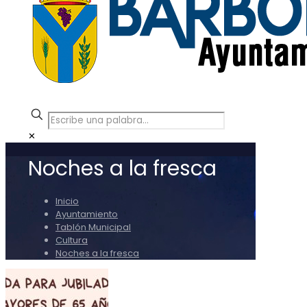
✕
Noches a la fresca
Inicio
Ayuntamiento
Tablón Municipal
Cultura
Noches a la fresca